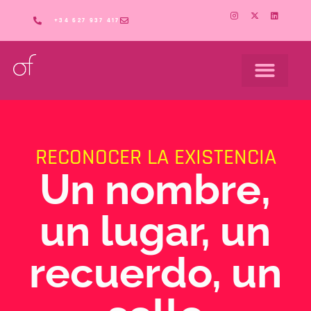
+34 627 937 417
UN NOMBRE, UN LUGAR, UN RECUERDO, UN SELLO
RECONOCER LA EXISTENCIA
Un nombre,
un lugar, un
recuerdo, un