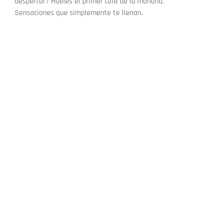
despertar? Hueles el primer café de la mañana.
Sensaciones que simplemente te llenan.