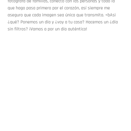
fotógrafa de familias, conecto con las personas y todo lo
que hago pasa primero por el corazón, así siempre me
aseguro que cada imagen sea única que transmita. <bAsi
¿qué? Ponemos un día y ¿voy a tu casa? Hacemos un ¿día
sin filtros? ¡Vamos a por un día auténtico!