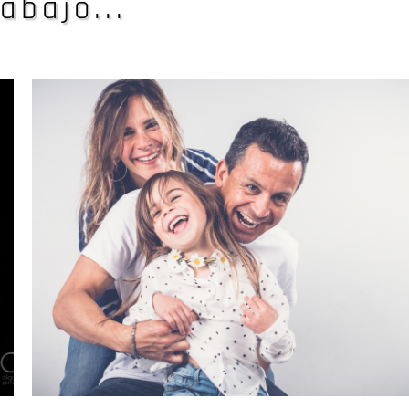
abajo...
en reportaje social
y corporativo...