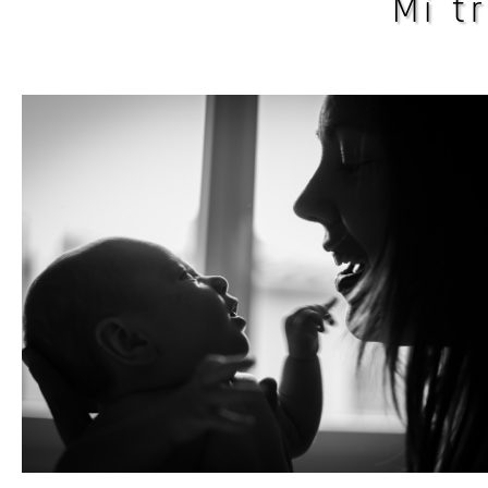
Mi tr
donde tu quieras...