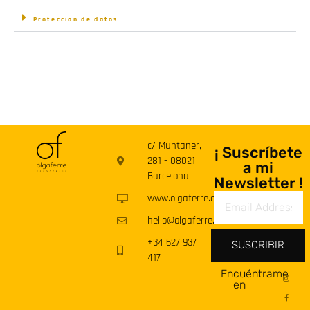
Proteccion de datos
c/ Muntaner,
¡ Suscríbete
281 - 08021
a mi
Barcelona.
Newsletter !
www.olgaferre.com
hello@olgaferre.com
+34 627 937
SUSCRIBIR
417
Encuéntrame
en